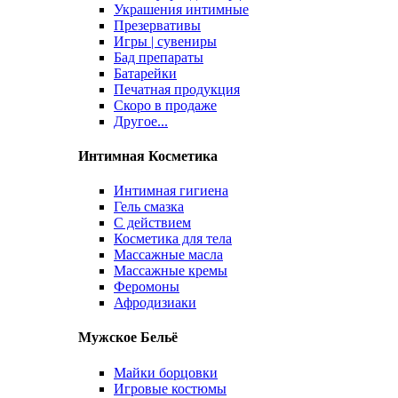
Украшения интимные
Презервативы
Игры | сувениры
Бад препараты
Батарейки
Печатная продукция
Скоро в продаже
Другое...
Интимная Косметика
Интимная гигиена
Гель смазка
С действием
Косметика для тела
Массажные масла
Массажные кремы
Феромоны
Афродизиаки
Мужское Бельё
Майки борцовки
Игровые костюмы