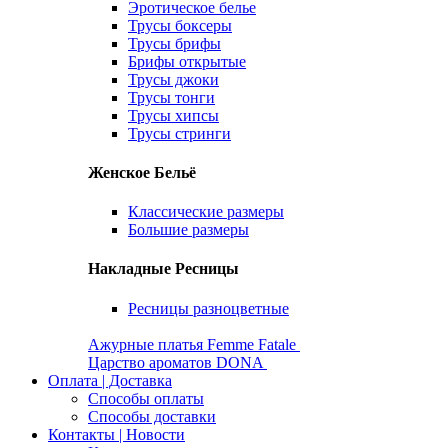
Эротическое белье
Трусы боксеры
Трусы брифы
Брифы открытые
Трусы джоки
Трусы тонги
Трусы хипсы
Трусы стринги
Женское Бельё
Классические размеры
Большие размеры
Накладные Ресницы
Ресницы разноцветные
Ажурные платья Femme Fatale
Царство ароматов DONA
Оплата | Доставка
Способы оплаты
Способы доставки
Контакты | Новости