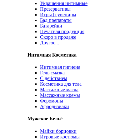
Украшения интимные
Презервативы
Игры | сувениры
Бад препараты
Батарейки
Печатная продукция
Скоро в продаже
Другое...
Интимная Косметика
Интимная гигиена
Гель смазка
С действием
Косметика для тела
Массажные масла
Массажные кремы
Феромоны
Афродизиаки
Мужское Бельё
Майки борцовки
Игровые костюмы