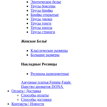
Эротическое белье
Трусы боксеры
Трусы брифы
Брифы открытые
Трусы джоки
Трусы тонги
Трусы хипсы
Трусы стринги
Женское Бельё
Классические размеры
Большие размеры
Накладные Ресницы
Ресницы разноцветные
Ажурные платья Femme Fatale
Царство ароматов DONA
Оплата | Доставка
Способы оплаты
Способы доставки
Контакты | Новости