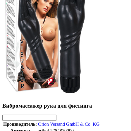
Вибромассажер рука для фистинга
Производитель:
Orion Versand GmbH & Co. KG
Артукул:
astkol-5784870000