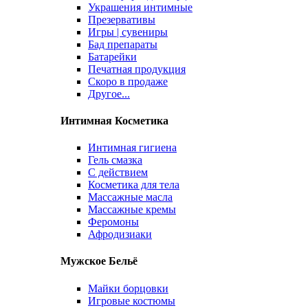
Украшения интимные
Презервативы
Игры | сувениры
Бад препараты
Батарейки
Печатная продукция
Скоро в продаже
Другое...
Интимная Косметика
Интимная гигиена
Гель смазка
С действием
Косметика для тела
Массажные масла
Массажные кремы
Феромоны
Афродизиаки
Мужское Бельё
Майки борцовки
Игровые костюмы