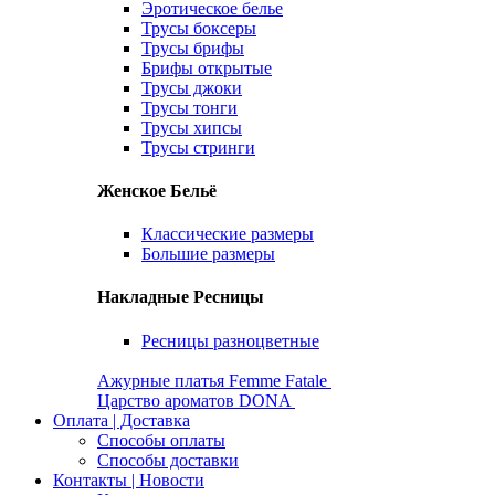
Эротическое белье
Трусы боксеры
Трусы брифы
Брифы открытые
Трусы джоки
Трусы тонги
Трусы хипсы
Трусы стринги
Женское Бельё
Классические размеры
Большие размеры
Накладные Ресницы
Ресницы разноцветные
Ажурные платья Femme Fatale
Царство ароматов DONA
Оплата | Доставка
Способы оплаты
Способы доставки
Контакты | Новости