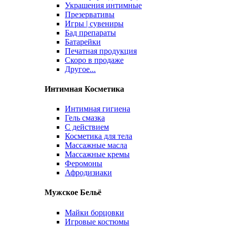
Украшения интимные
Презервативы
Игры | сувениры
Бад препараты
Батарейки
Печатная продукция
Скоро в продаже
Другое...
Интимная Косметика
Интимная гигиена
Гель смазка
С действием
Косметика для тела
Массажные масла
Массажные кремы
Феромоны
Афродизиаки
Мужское Бельё
Майки борцовки
Игровые костюмы