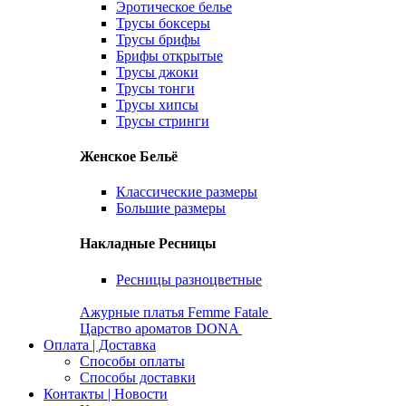
Эротическое белье
Трусы боксеры
Трусы брифы
Брифы открытые
Трусы джоки
Трусы тонги
Трусы хипсы
Трусы стринги
Женское Бельё
Классические размеры
Большие размеры
Накладные Ресницы
Ресницы разноцветные
Ажурные платья Femme Fatale
Царство ароматов DONA
Оплата | Доставка
Способы оплаты
Способы доставки
Контакты | Новости