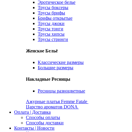
Эротическое белье
Трусы боксеры
Трусы брифы
Брифы открытые
Трусы джоки
Трусы тонги
Трусы хипсы
Трусы стринги
Женское Бельё
Классические размеры
Большие размеры
Накладные Ресницы
Ресницы разноцветные
Ажурные платья Femme Fatale
Царство ароматов DONA
Оплата | Доставка
Способы оплаты
Способы доставки
Контакты | Новости