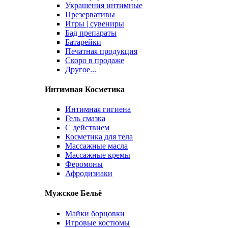
Украшения интимные
Презервативы
Игры | сувениры
Бад препараты
Батарейки
Печатная продукция
Скоро в продаже
Другое...
Интимная Косметика
Интимная гигиена
Гель смазка
С действием
Косметика для тела
Массажные масла
Массажные кремы
Феромоны
Афродизиаки
Мужское Бельё
Майки борцовки
Игровые костюмы