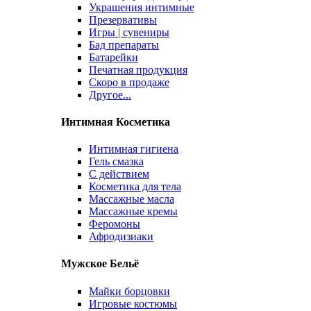
Украшения интимные
Презервативы
Игры | сувениры
Бад препараты
Батарейки
Печатная продукция
Скоро в продаже
Другое...
Интимная Косметика
Интимная гигиена
Гель смазка
С действием
Косметика для тела
Массажные масла
Массажные кремы
Феромоны
Афродизиаки
Мужское Бельё
Майки борцовки
Игровые костюмы