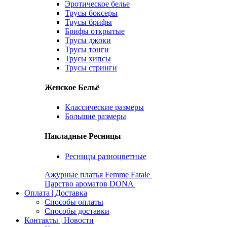
Эротическое белье
Трусы боксеры
Трусы брифы
Брифы открытые
Трусы джоки
Трусы тонги
Трусы хипсы
Трусы стринги
Женское Бельё
Классические размеры
Большие размеры
Накладные Ресницы
Ресницы разноцветные
Ажурные платья Femme Fatale
Царство ароматов DONA
Оплата | Доставка
Способы оплаты
Способы доставки
Контакты | Новости