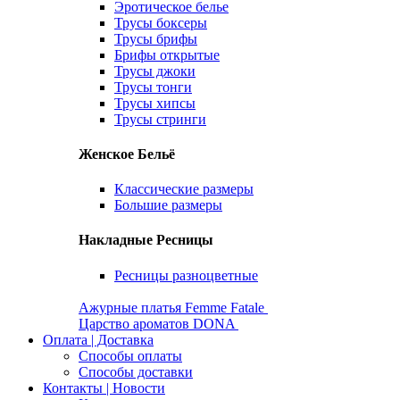
Эротическое белье
Трусы боксеры
Трусы брифы
Брифы открытые
Трусы джоки
Трусы тонги
Трусы хипсы
Трусы стринги
Женское Бельё
Классические размеры
Большие размеры
Накладные Ресницы
Ресницы разноцветные
Ажурные платья Femme Fatale
Царство ароматов DONA
Оплата | Доставка
Способы оплаты
Способы доставки
Контакты | Новости