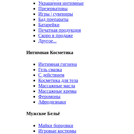
Украшения интимные
Презервативы
Игры | сувениры
Бад препараты
Батарейки
Печатная продукция
Скоро в продаже
Другое...
Интимная Косметика
Интимная гигиена
Гель смазка
С действием
Косметика для тела
Массажные масла
Массажные кремы
Феромоны
Афродизиаки
Мужское Бельё
Майки борцовки
Игровые костюмы