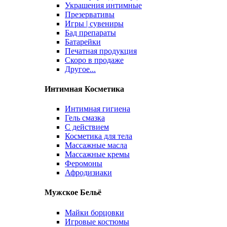
Украшения интимные
Презервативы
Игры | сувениры
Бад препараты
Батарейки
Печатная продукция
Скоро в продаже
Другое...
Интимная Косметика
Интимная гигиена
Гель смазка
С действием
Косметика для тела
Массажные масла
Массажные кремы
Феромоны
Афродизиаки
Мужское Бельё
Майки борцовки
Игровые костюмы