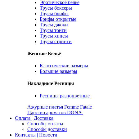
Эротическое белье
Трусы боксеры
Трусы брифы
Брифы открытые
Трусы джоки
Трусы тонги
Трусы хипсы
Трусы стринги
Женское Бельё
Классические размеры
Большие размеры
Накладные Ресницы
Ресницы разноцветные
Ажурные платья Femme Fatale
Царство ароматов DONA
Оплата | Доставка
Способы оплаты
Способы доставки
Контакты | Новости