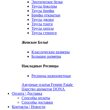
Эротическое белье
Трусы боксеры
Трусы брифы
Брифы открытые
Трусы джоки
Трусы тонги
Трусы хипсы
Трусы стринги
Женское Бельё
Классические размеры
Большие размеры
Накладные Ресницы
Ресницы разноцветные
Ажурные платья Femme Fatale
Царство ароматов DONA
Оплата | Доставка
Способы оплаты
Способы доставки
Контакты | Новости