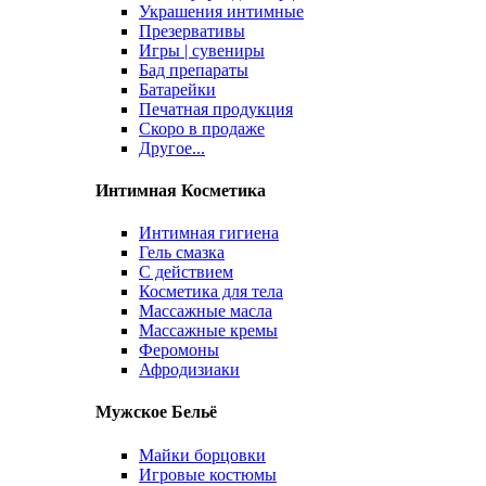
Украшения интимные
Презервативы
Игры | сувениры
Бад препараты
Батарейки
Печатная продукция
Скоро в продаже
Другое...
Интимная Косметика
Интимная гигиена
Гель смазка
С действием
Косметика для тела
Массажные масла
Массажные кремы
Феромоны
Афродизиаки
Мужское Бельё
Майки борцовки
Игровые костюмы