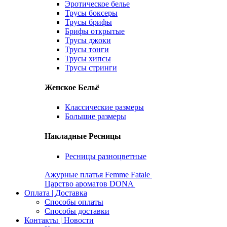
Эротическое белье
Трусы боксеры
Трусы брифы
Брифы открытые
Трусы джоки
Трусы тонги
Трусы хипсы
Трусы стринги
Женское Бельё
Классические размеры
Большие размеры
Накладные Ресницы
Ресницы разноцветные
Ажурные платья Femme Fatale
Царство ароматов DONA
Оплата | Доставка
Способы оплаты
Способы доставки
Контакты | Новости