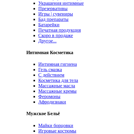
Украшения интимные
Презервативы
Игры | сувениры
Бад препараты
Батарейки
Печатная продукция
Скоро в продаже
Другое...
Интимная Косметика
Интимная гигиена
Гель смазка
С действием
Косметика для тела
Массажные масла
Массажные кремы
Феромоны
Афродизиаки
Мужское Бельё
Майки борцовки
Игровые костюмы