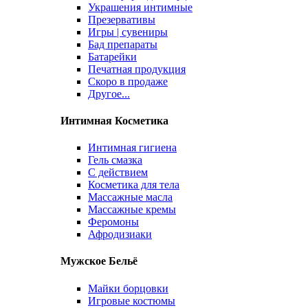
Украшения интимные
Презервативы
Игры | сувениры
Бад препараты
Батарейки
Печатная продукция
Скоро в продаже
Другое...
Интимная Косметика
Интимная гигиена
Гель смазка
С действием
Косметика для тела
Массажные масла
Массажные кремы
Феромоны
Афродизиаки
Мужское Бельё
Майки борцовки
Игровые костюмы