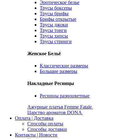
Эротическое белье
Трусы боксеры
Трусы брифы
Брифы открытые
Трусы джоки
Трусы тонги
Трусы хипсы
Трусы стринги
Женское Бельё
Классические размеры
Большие размеры
Накладные Ресницы
Ресницы разноцветные
Ажурные платья Femme Fatale
Царство ароматов DONA
Оплата | Доставка
Способы оплаты
Способы доставки
Контакты | Новости