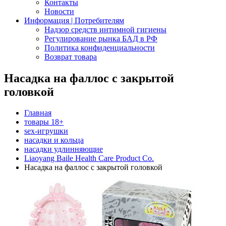
Контакты
Новости
Информация | Потребителям
Надзор средств интимной гигиены
Регулирование рынка БАД в РФ
Политика конфиденциальности
Возврат товара
Насадка на фаллос с закрытой
головкой
Главная
товары 18+
sex-игрушки
насадки и кольца
насадки удлинняющие
Liaoyang Baile Health Care Product Co.
Насадка на фаллос с закрытой головкой