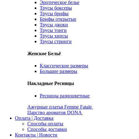
Эротическое белье
Трусы боксеры
Трусы брифы
Брифы открытые
Трусы джоки
Трусы тонги
Трусы хипсы
Трусы стринги
Женское Бельё
Классические размеры
Большие размеры
Накладные Ресницы
Ресницы разноцветные
Ажурные платья Femme Fatale
Царство ароматов DONA
Оплата | Доставка
Способы оплаты
Способы доставки
Контакты | Новости