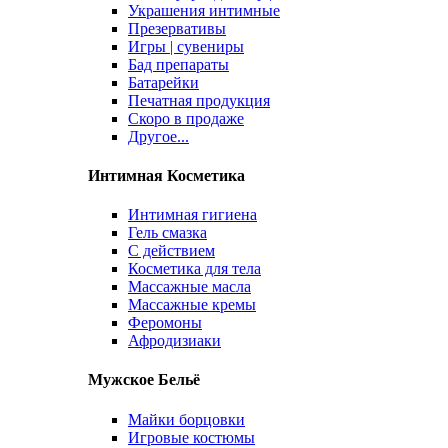
Украшения интимные
Презервативы
Игры | сувениры
Бад препараты
Батарейки
Печатная продукция
Скоро в продаже
Другое...
Интимная Косметика
Интимная гигиена
Гель смазка
С действием
Косметика для тела
Массажные масла
Массажные кремы
Феромоны
Афродизиаки
Мужское Бельё
Майки борцовки
Игровые костюмы