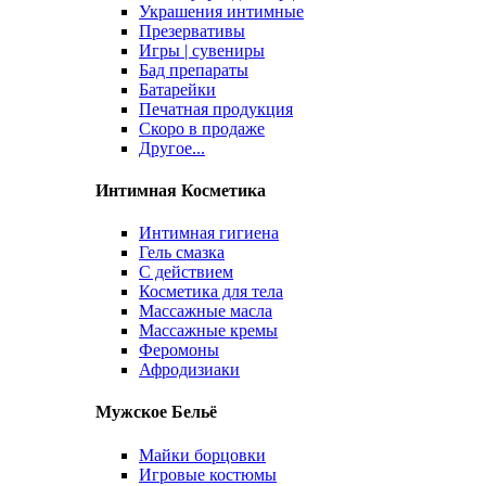
Украшения интимные
Презервативы
Игры | сувениры
Бад препараты
Батарейки
Печатная продукция
Скоро в продаже
Другое...
Интимная Косметика
Интимная гигиена
Гель смазка
С действием
Косметика для тела
Массажные масла
Массажные кремы
Феромоны
Афродизиаки
Мужское Бельё
Майки борцовки
Игровые костюмы