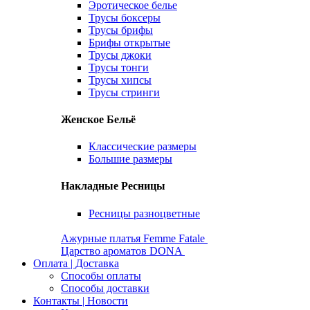
Эротическое белье
Трусы боксеры
Трусы брифы
Брифы открытые
Трусы джоки
Трусы тонги
Трусы хипсы
Трусы стринги
Женское Бельё
Классические размеры
Большие размеры
Накладные Ресницы
Ресницы разноцветные
Ажурные платья Femme Fatale
Царство ароматов DONA
Оплата | Доставка
Способы оплаты
Способы доставки
Контакты | Новости