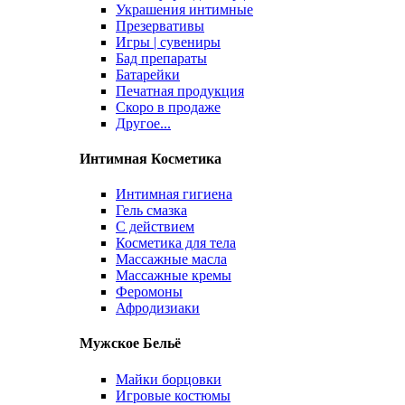
Украшения интимные
Презервативы
Игры | сувениры
Бад препараты
Батарейки
Печатная продукция
Скоро в продаже
Другое...
Интимная Косметика
Интимная гигиена
Гель смазка
С действием
Косметика для тела
Массажные масла
Массажные кремы
Феромоны
Афродизиаки
Мужское Бельё
Майки борцовки
Игровые костюмы