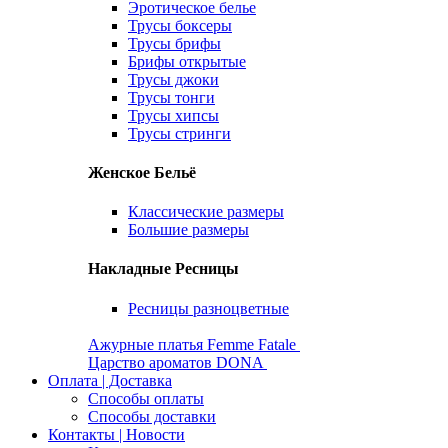
Эротическое белье
Трусы боксеры
Трусы брифы
Брифы открытые
Трусы джоки
Трусы тонги
Трусы хипсы
Трусы стринги
Женское Бельё
Классические размеры
Большие размеры
Накладные Ресницы
Ресницы разноцветные
Ажурные платья Femme Fatale
Царство ароматов DONA
Оплата | Доставка
Способы оплаты
Способы доставки
Контакты | Новости