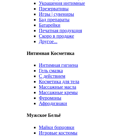
Украшения интимные
Презервативы
Игры | сувениры
Бад препараты
Батарейки
Печатная продукция
Скоро в продаже
Другое...
Интимная Косметика
Интимная гигиена
Гель смазка
С действием
Косметика для тела
Массажные масла
Массажные кремы
Феромоны
Афродизиаки
Мужское Бельё
Майки борцовки
Игровые костюмы