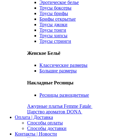
Эротическое белье
Трусы боксеры
Трусы брифы
Брифы открытые
Трусы джоки
Трусы тонги
Трусы хипсы
Трусы стринги
Женское Бельё
Классические размеры
Большие размеры
Накладные Ресницы
Ресницы разноцветные
Ажурные платья Femme Fatale
Царство ароматов DONA
Оплата | Доставка
Способы оплаты
Способы доставки
Контакты | Новости