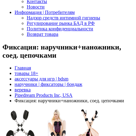
Контакты
Новости
Информация | Потребителям
Надзор средств интимной гигиены
Регулирование рынка БАД в РФ
Политика конфиденциальности
Возврат товара
Фиксация: наручники+наножники,
соед. цепочками
Главная
товары 18+
аксессуары для игр | bdsm
наручники | фиксаторы | бондаж
веревка
Pipedream Products Inc, USA
Фиксация: наручники+наножники, соед. цепочками