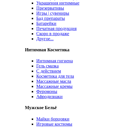
Украшения интимные
Презервативы
Игры | сувениры
Бад препараты
Батарейки
Печатная продукция
Скоро в продаже
Другое...
Интимная Косметика
Интимная гигиена
Гель смазка
С действием
Косметика для тела
Массажные масла
Массажные кремы
Феромоны
Афродизиаки
Мужское Бельё
Майки борцовки
Игровые костюмы