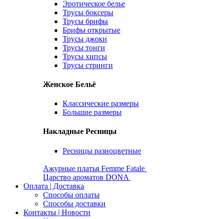
Эротическое белье
Трусы боксеры
Трусы брифы
Брифы открытые
Трусы джоки
Трусы тонги
Трусы хипсы
Трусы стринги
Женское Бельё
Классические размеры
Большие размеры
Накладные Ресницы
Ресницы разноцветные
Ажурные платья Femme Fatale
Царство ароматов DONA
Оплата | Доставка
Способы оплаты
Способы доставки
Контакты | Новости