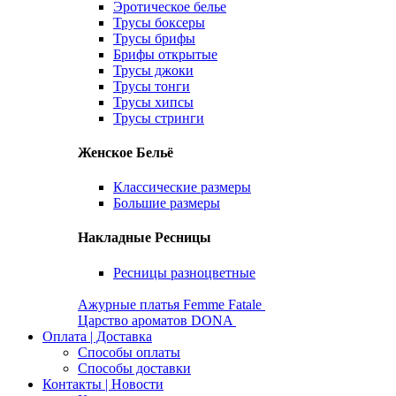
Эротическое белье
Трусы боксеры
Трусы брифы
Брифы открытые
Трусы джоки
Трусы тонги
Трусы хипсы
Трусы стринги
Женское Бельё
Классические размеры
Большие размеры
Накладные Ресницы
Ресницы разноцветные
Ажурные платья Femme Fatale
Царство ароматов DONA
Оплата | Доставка
Способы оплаты
Способы доставки
Контакты | Новости