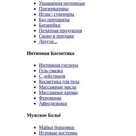
Украшения интимные
Презервативы
Игры | сувениры
Бад препараты
Батарейки
Печатная продукция
Скоро в продаже
Другое...
Интимная Косметика
Интимная гигиена
Гель смазка
С действием
Косметика для тела
Массажные масла
Массажные кремы
Феромоны
Афродизиаки
Мужское Бельё
Майки борцовки
Игровые костюмы