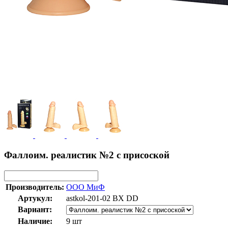
Фаллоим. реалистик №2 с присоской
Производитель:
ООО МиФ
Артукул:
astkol-201-02 BX DD
Вариант:
Наличие:
9 шт