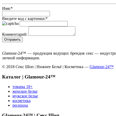
Имя:
*
Введите код с картинки:
*
Комментарий:
Glamour-24™ — продукция ведущих брендов секс — индустрии
личной информации.
© 2018 Секс Шоп | Нижнее Бельё | Косметика —
Glamour-24™
Каталог | Glamour-24™
товары 18+
женское белье
мужское белье
косметика
ресницы
Glamour-24™ | Секс Шоп