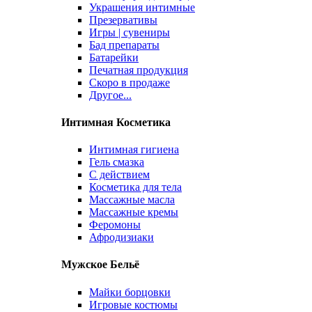
Украшения интимные
Презервативы
Игры | сувениры
Бад препараты
Батарейки
Печатная продукция
Скоро в продаже
Другое...
Интимная Косметика
Интимная гигиена
Гель смазка
С действием
Косметика для тела
Массажные масла
Массажные кремы
Феромоны
Афродизиаки
Мужское Бельё
Майки борцовки
Игровые костюмы