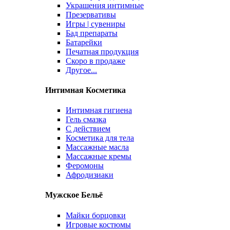
Украшения интимные
Презервативы
Игры | сувениры
Бад препараты
Батарейки
Печатная продукция
Скоро в продаже
Другое...
Интимная Косметика
Интимная гигиена
Гель смазка
С действием
Косметика для тела
Массажные масла
Массажные кремы
Феромоны
Афродизиаки
Мужское Бельё
Майки борцовки
Игровые костюмы