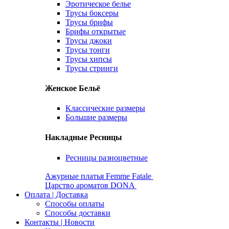
Эротическое белье
Трусы боксеры
Трусы брифы
Брифы открытые
Трусы джоки
Трусы тонги
Трусы хипсы
Трусы стринги
Женское Бельё
Классические размеры
Большие размеры
Накладные Ресницы
Ресницы разноцветные
Ажурные платья Femme Fatale
Царство ароматов DONA
Оплата | Доставка
Способы оплаты
Способы доставки
Контакты | Новости