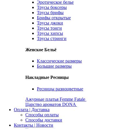
Эротическое белье
Трусы боксеры
Трусы брифы
Брифы открытые
Трусы джоки
Трусы тонги
Трусы хипсы
Трусы стринги
Женское Бельё
Классические размеры
Большие размеры
Накладные Ресницы
Ресницы разноцветные
Ажурные платья Femme Fatale
Царство ароматов DONA
Оплата | Доставка
Способы оплаты
Способы доставки
Контакты | Новости