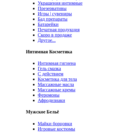
Украшения интимные
Презервативы
Игры | сувениры
Бад препараты
Батарейки
Печатная продукция
Скоро в продаже
Другое...
Интимная Косметика
Интимная гигиена
Гель смазка
С действием
Косметика для тела
Массажные масла
Массажные кремы
Феромоны
Афродизиаки
Мужское Бельё
Майки борцовки
Игровые костюмы