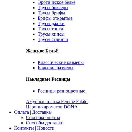
Эротическое белье
Трусы боксеры
Трусы брифы
Брифы открытые
Трусы джоки
Трусы тонги
Трусы хипсы
Трусы стринги
Женское Бельё
Классические размеры
Большие размеры
Накладные Ресницы
Ресницы разноцветные
Ажурные платья Femme Fatale
Царство ароматов DONA
Оплата | Доставка
Способы оплаты
Способы доставки
Контакты | Новости