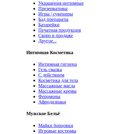
Украшения интимные
Презервативы
Игры | сувениры
Бад препараты
Батарейки
Печатная продукция
Скоро в продаже
Другое...
Интимная Косметика
Интимная гигиена
Гель смазка
С действием
Косметика для тела
Массажные масла
Массажные кремы
Феромоны
Афродизиаки
Мужское Бельё
Майки борцовки
Игровые костюмы