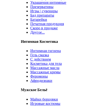
Украшения интимные
Презервативы
Игры | сувениры
Бад препараты
Батарейки
Печатная продукция
Скоро в продаже
Другое...
Интимная Косметика
Интимная гигиена
Гель смазка
С действием
Косметика для тела
Массажные масла
Массажные кремы
Феромоны
Афродизиаки
Мужское Бельё
Майки борцовки
Игровые костюмы