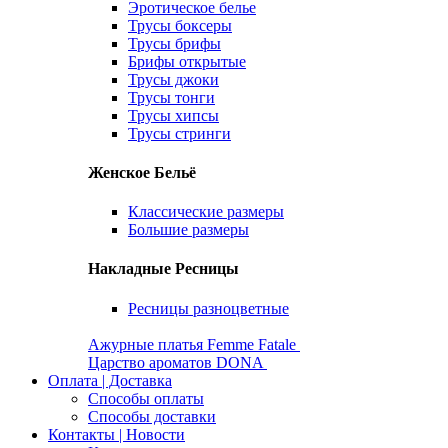
Эротическое белье
Трусы боксеры
Трусы брифы
Брифы открытые
Трусы джоки
Трусы тонги
Трусы хипсы
Трусы стринги
Женское Бельё
Классические размеры
Большие размеры
Накладные Ресницы
Ресницы разноцветные
Ажурные платья Femme Fatale
Царство ароматов DONA
Оплата | Доставка
Способы оплаты
Способы доставки
Контакты | Новости