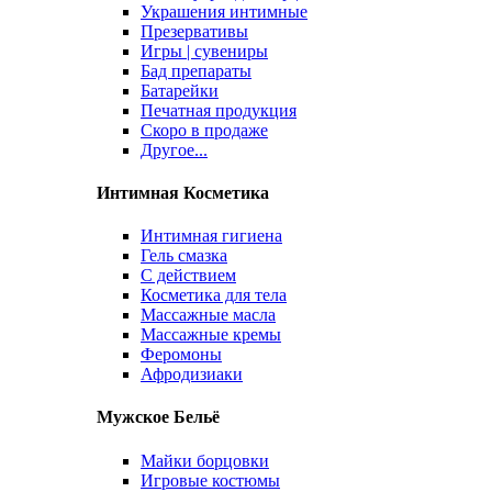
Украшения интимные
Презервативы
Игры | сувениры
Бад препараты
Батарейки
Печатная продукция
Скоро в продаже
Другое...
Интимная Косметика
Интимная гигиена
Гель смазка
С действием
Косметика для тела
Массажные масла
Массажные кремы
Феромоны
Афродизиаки
Мужское Бельё
Майки борцовки
Игровые костюмы