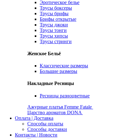
Эротическое белье
Трусы боксеры
Трусы брифы
Брифы открытые
Трусы джоки
Трусы тонги
Трусы хипсы
Трусы стринги
Женское Бельё
Классические размеры
Большие размеры
Накладные Ресницы
Ресницы разноцветные
Ажурные платья Femme Fatale
Царство ароматов DONA
Оплата | Доставка
Способы оплаты
Способы доставки
Контакты | Новости