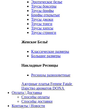
Эротическое белье
Трусы боксеры
Трусы брифы
Брифы открытые
Трусы джоки
Трусы тонги
Трусы хипсы
Трусы стринги
Женское Бельё
Классические размеры
Большие размеры
Накладные Ресницы
Ресницы разноцветные
Ажурные платья Femme Fatale
Царство ароматов DONA
Оплата | Доставка
Способы оплаты
Способы доставки
Контакты | Новости