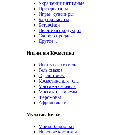
Украшения интимные
Презервативы
Игры | сувениры
Бад препараты
Батарейки
Печатная продукция
Скоро в продаже
Другое...
Интимная Косметика
Интимная гигиена
Гель смазка
С действием
Косметика для тела
Массажные масла
Массажные кремы
Феромоны
Афродизиаки
Мужское Бельё
Майки борцовки
Игровые костюмы