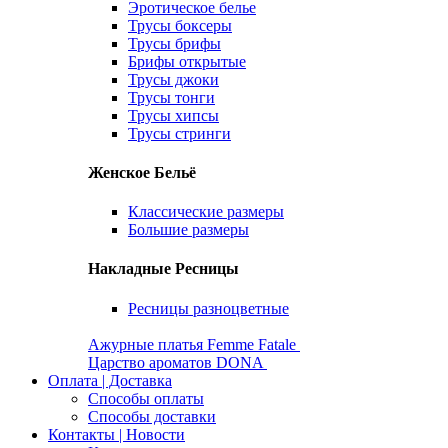
Эротическое белье
Трусы боксеры
Трусы брифы
Брифы открытые
Трусы джоки
Трусы тонги
Трусы хипсы
Трусы стринги
Женское Бельё
Классические размеры
Большие размеры
Накладные Ресницы
Ресницы разноцветные
Ажурные платья Femme Fatale
Царство ароматов DONA
Оплата | Доставка
Способы оплаты
Способы доставки
Контакты | Новости