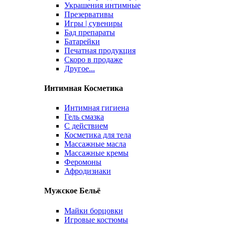
Украшения интимные
Презервативы
Игры | сувениры
Бад препараты
Батарейки
Печатная продукция
Скоро в продаже
Другое...
Интимная Косметика
Интимная гигиена
Гель смазка
С действием
Косметика для тела
Массажные масла
Массажные кремы
Феромоны
Афродизиаки
Мужское Бельё
Майки борцовки
Игровые костюмы